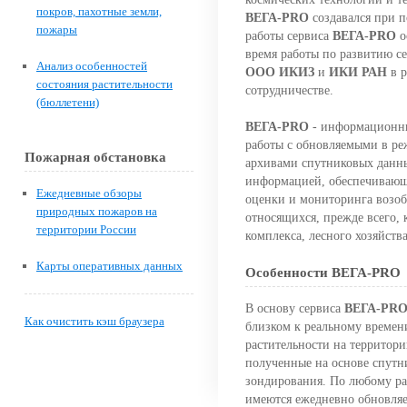
покров, пахотные земли,
ВЕГА-PRO
создавался при 
пожары
работы сервиса
ВЕГА-PRO
о
время работы по развитию с
Анализ особенностей
ООО ИКИЗ
и
ИКИ РАН
в р
состояния растительности
сотрудничестве.
(бюллетени)
ВЕГА-PRO
- информационны
работы с обновляемыми в ре
Пожарная обстановка
архивами спутниковых данны
информацией, обеспечивающ
Ежедневные обзоры
оценки и мониторинга возоб
природных пожаров на
относящихся, прежде всего,
территории России
комплекса, лесного хозяйст
Карты оперативных данных
Особенности ВЕГА-PRO
В основу сервиса
ВЕГА-PR
Как очистить кэш браузера
близком к реальному времен
растительности на территор
полученные на основе спутн
зондирования. По любому ра
имеются ежедневно обновляе