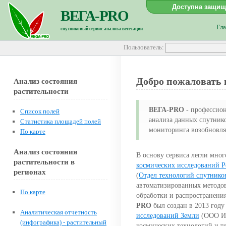
Доступна защище
ВЕГА-РRO
Гла
спутниковый сервис анализа вегетации
Пользователь:
Добро пожаловать
Анализ состояния
растительности
ВЕГА-РRO
- профессио
Список полей
анализа данных спутник
Статистика площадей полей
мониторинга возобновля
По карте
Анализ состояния
В основу сервиса легли мно
растительности в
космических исследований 
регионах
(
Отдел технологий спутнико
автоматизированных методов
По карте
обработки и распространени
PRO
был создан в 2013 год
Аналитическая отчетность
исследований Земли
(ООО ИК
(инфографика) - растительный
космических технологий и т