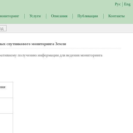
Рус
Eng
мониторинг
Услуги
Описания
Публикации
Контакты
нных спутникового мониторинга Земли
перативному получению информации для ведения мониторинга
ния