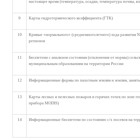
настоящее время (температура, осадки, температура почвы, вл
9
Карты гидротермического коэффициента (ГТК)
10
Кривые «нормального» (среднемноголетнего) хода развития N
регионов
11
Бюллетени с анализом состояния (отклонения от нормы) сельс
муниципальным образованиям на территории России
12
Информационные формы по пахотным землям и землям, занят
13
Карты лесных и нелесных пожаров и горячих точек по зоне г
прибора MODIS)
14
Информационные бюллетени по состоянию с/х посевов на тер