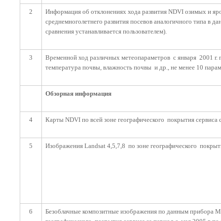
2
Информация об отклонениях хода развития NDVI озимых и яро
среднемноголетнего развития посевов аналогичного типа в д
сравнения устанавливается пользователем).
3
Временной ход различных метеопараметров с января 2001 г. п
температура почвы, влажность почвы и др., не менее 10 пара
Обзорная информация
4
Карты NDVI по всей зоне географического покрытия сервиса с
5
Изображения Landsat 4,5,7,8 по зоне географического покрыти
6
Безоблачные композитные изображения по данным прибора MOD