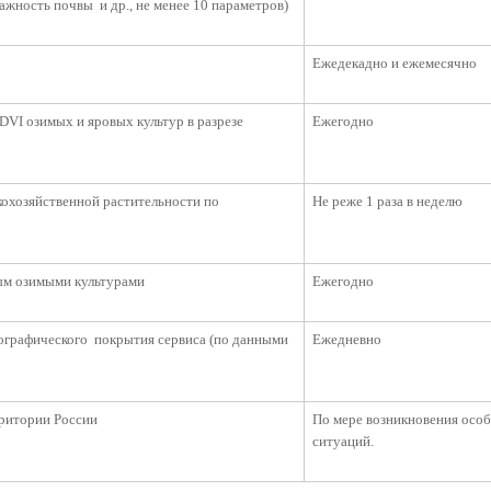
ажность почвы и др., не менее 10 параметров)
Ежедекадно и ежемесячно
DVI озимых и яровых культур в разрезе
Ежегодно
кохозяйственной растительности по
Не реже 1 раза в неделю
ым озимыми культурами
Ежегодно
еографического покрытия сервиса (по данными
Ежедневно
ритории России
По мере возникновения осо
ситуаций.