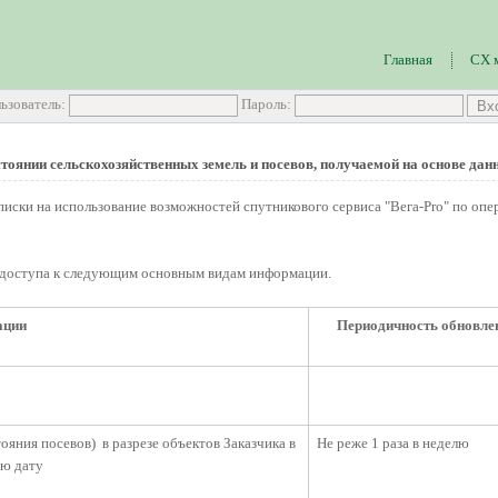
Главная
СХ 
ьзователь:
Пароль:
тоянии сельскохозяйственных земель и посевов, получаемой на основе да
писки на использование возможностей спутникового сервиса "Вега-Pro" по о
 доступа к следующим основным видам информации.
ации
Периодичность обновле
яния посевов) в разрезе объектов Заказчика в
Не реже 1 раза в неделю
ую дату