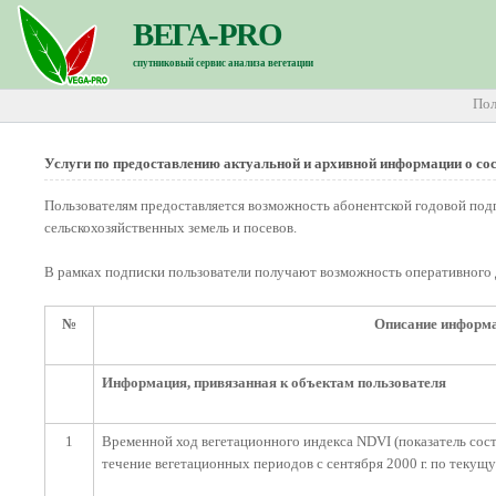
ВЕГА-РRO
спутниковый сервис анализа вегетации
Пол
Услуги по предоставлению актуальной и архивной информации о сос
Пользователям предоставляется возможность абонентской годовой под
сельскохозяйственных земель и посевов.
В рамках подписки пользователи получают возможность оперативного
№
Описание информ
Информация, привязанная к объектам пользователя
1
Временной ход вегетационного индекса NDVI (показатель состо
течение вегетационных периодов с сентября 2000 г. по текущ