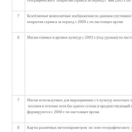
географического покрытия сервиса за период с мая 2005 г. по
7
Безоблачные композитные изображения по данным спутников L
покрытия сервиса за период с 2009 г. по настоящее время
6
Маски озимых и яровых культур с 2003 г. (год урожая) по нас
7
Маски используемых для выращивания с/х культур пахотных зе
посевов в течение хотя бы одного сезона в предшествующий 
формируются с 2006 г. по настоящее время.
8
Карты различных метеопараметров по зоне географического по