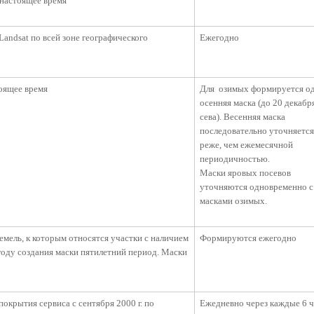
 настоящее время
andsat по всей зоне географического
Ежегодно
тоящее время
Для озимых формируется о
осенняя маска (до 20 декабр
сева). Весенняя маска
последовательно уточняется
реже, чем ежемесячной
периодичностью.
Маски яровых посевов
уточняются одновременно с
масками озимых.
мель, к которым относятся участки с наличием
Формируются ежегодно
году создания маски пятилетний период. Маски
крытия сервиса с сентября 2000 г. по
Ежедневно через каждые 6 ч