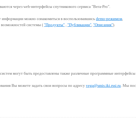
аются через web-интерфейсы спутникового сервиса "Вега-Pro".
у информации можно ознакомиться в воспользовавшись
demo-режимом
,
я возможностей системы (
"Продукты"
,
"Публикации"
,
"Описания"
).
систем могут быть предоставлены также различные программные интерфейсы 
ования Вы можете задать свои вопросы по адресу
vega
@
smis.iki.rssi
.ru
. Мы пос